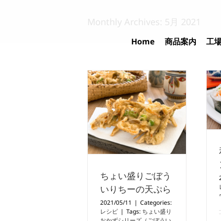
Skip
to
Monthly Archives:
5月 2021
content
Home
商品案内
工
ちょい盛りごぼう
いりちーの天ぷら
2021/05/11
|
Categories:
レシピ
|
Tags:
ちょい盛り
おかずシリーズ（ごぼうい