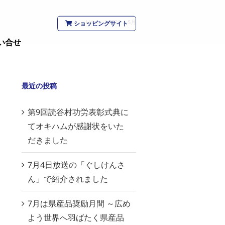
Home
/
2021
/
5月
ショッピングサイト
い合せ
最近の投稿
第9回読谷村功労表彰式典に
てオキハムが感謝状をいた
だきました
7月4日放送の「ぐしけんさ
ん」で紹介されました
7月は県産品奨励月間 ～広め
よう世界へ羽ばたく県産品