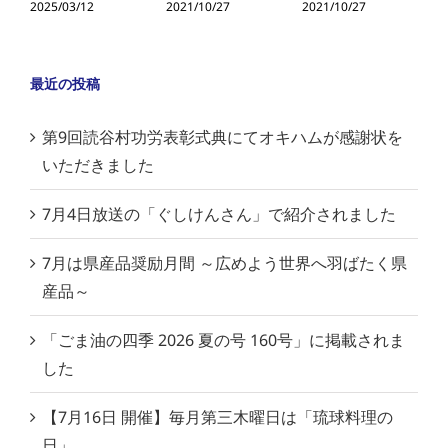
2025/03/12
2021/10/27
2021/10/27
2
最近の投稿
第9回読谷村功労表彰式典にてオキハムが感謝状を
いただきました
7月4日放送の「ぐしけんさん」で紹介されました
7月は県産品奨励月間 ～広めよう世界へ羽ばたく県
産品～
「ごま油の四季 2026 夏の号 160号」に掲載されま
した
【7月16日 開催】毎月第三木曜日は「琉球料理の
日」