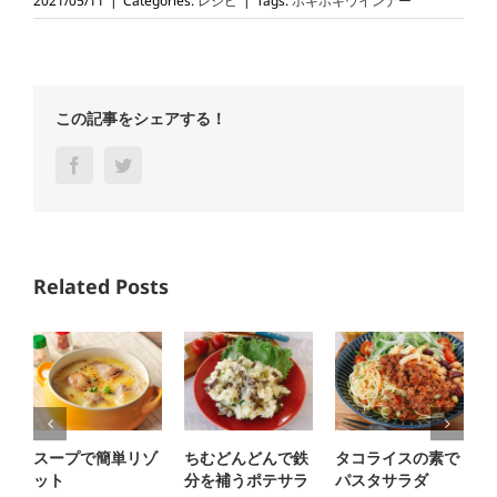
2021/05/11
|
Categories:
レシピ
|
Tags:
ポキポキウインナー
この記事をシェアする！
Facebook
Twitter
Related Posts
スープで簡単リゾ
ちむどんどんで鉄
タコライスの素で
ット
分を補うポテサラ
パスタサラダ