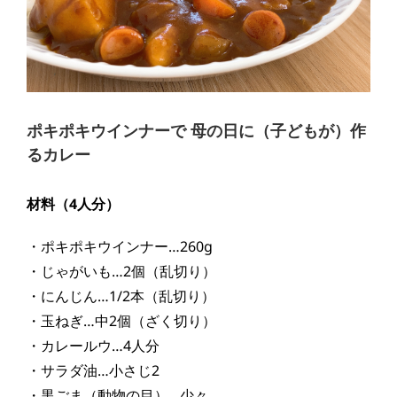
ポキポキウインナーで 母の日に（子どもが）作
るカレー
材料（
4人分
）
・ポキポキウインナー…260g
・じゃがいも…2個（乱切り）
・にんじん…1/2本（乱切り）
・玉ねぎ…中2個（ざく切り）
・カレールウ…4人分
・サラダ油…小さじ2
・黒ごま（動物の目）…少々