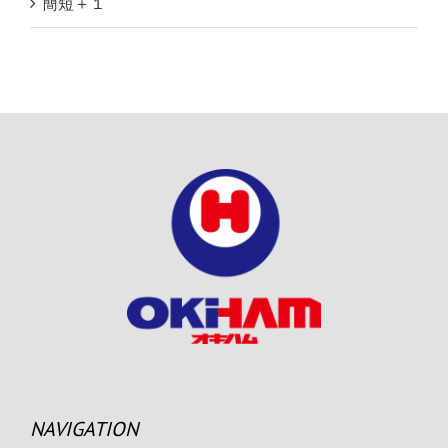
簡短＋１
NAVIGATION