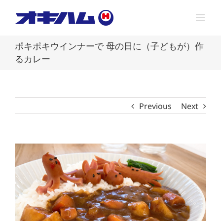
Skip
to
content
ポキポキウインナーで 母の日に（子どもが）作
るカレー
Previous
Next
View
Larger
Image