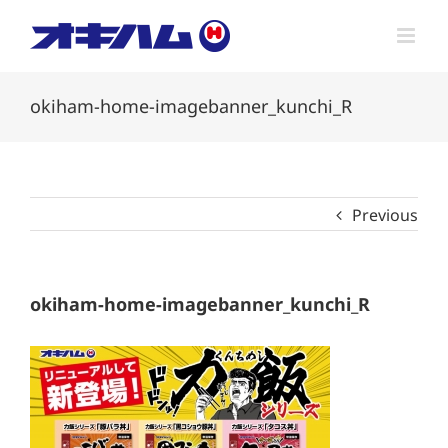
Skip
to
content
okiham-home-imagebanner_kunchi_R
Previous
okiham-home-imagebanner_kunchi_R