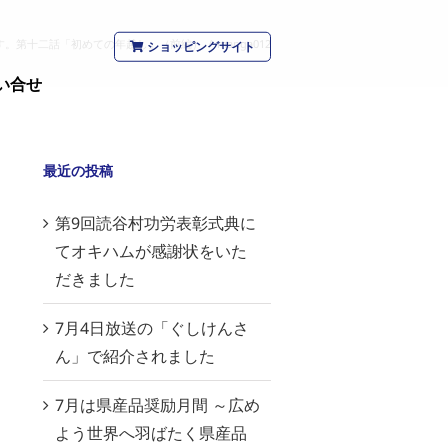
す。第十二話「初めての年越し」（前編）
/
manga012
ショッピングサイト
い合せ
最近の投稿
第9回読谷村功労表彰式典に
てオキハムが感謝状をいた
だきました
7月4日放送の「ぐしけんさ
ん」で紹介されました
7月は県産品奨励月間 ～広め
よう世界へ羽ばたく県産品