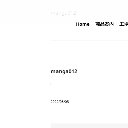
Skip
to
manga012
content
Home
商品案内
工
manga012
2022/08/05