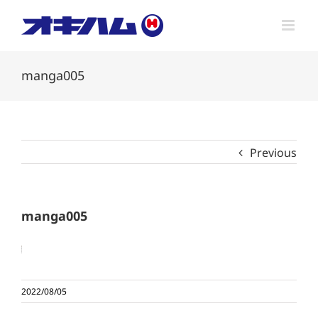
Skip
to
content
manga005
Previous
manga005
2022/08/05