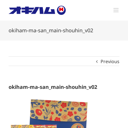
Skip
to
content
okiham-ma-san_main-shouhin_v02
Previous
okiham-ma-san_main-shouhin_v02