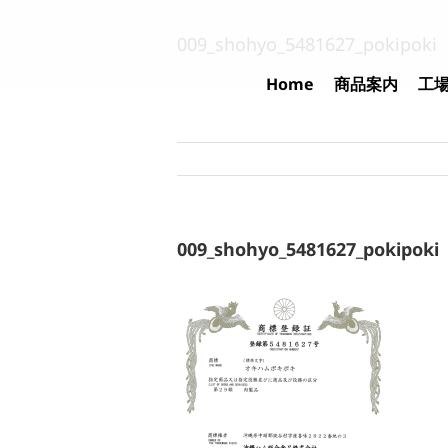
Skip
to
009_shohyo_5481627_pokipoki
content
Home
商品案内
工
009_shohyo_5481627_pokipoki