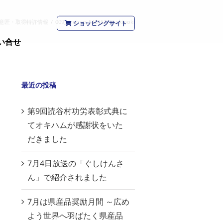
意匠・取得特許情報
/
009_shohyo_5481627_pokipoki
ショッピングサイト
い合せ
最近の投稿
第9回読谷村功労表彰式典に
てオキハムが感謝状をいた
だきました
7月4日放送の「ぐしけんさ
ん」で紹介されました
7月は県産品奨励月間 ～広め
よう世界へ羽ばたく県産品