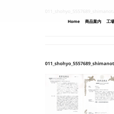
Skip
to
011_shohyo_5557689_shimanot
content
Home
商品案内
工
011_shohyo_5557689_shimano