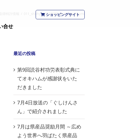
取得特許情報
/
011_shohyo_5557689_shimanotakumi
ショッピングサイト
い合せ
最近の投稿
第9回読谷村功労表彰式典に
てオキハムが感謝状をいた
だきました
7月4日放送の「ぐしけんさ
ん」で紹介されました
7月は県産品奨励月間 ～広め
よう世界へ羽ばたく県産品