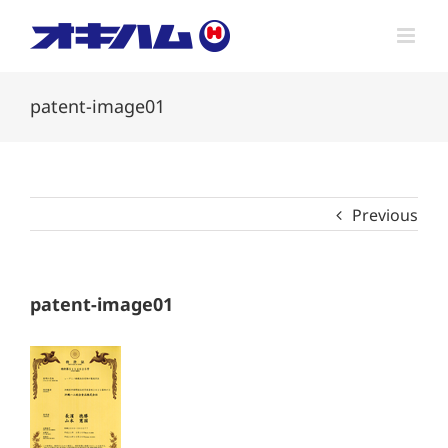
Skip
to
content
patent-image01
Previous
patent-image01