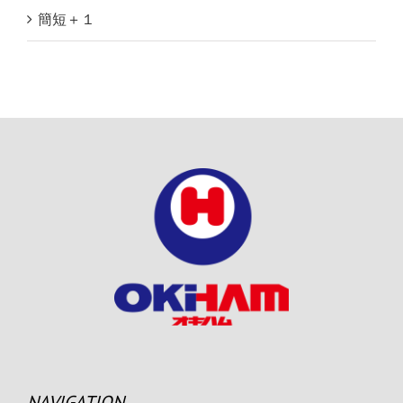
簡短＋１
NAVIGATION