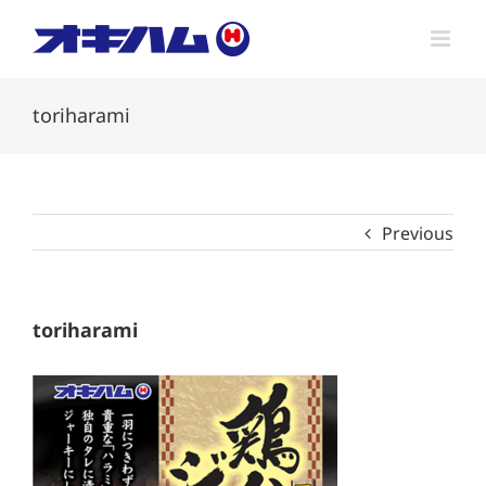
Skip
to
content
toriharami
Previous
toriharami