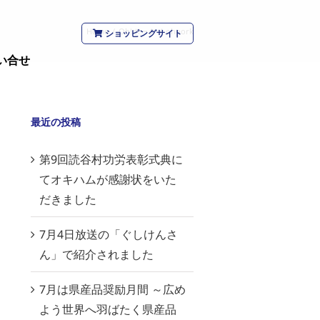
Home
/
Oh!ポーク
/
ohpork
ショッピングサイト
い合せ
最近の投稿
第9回読谷村功労表彰式典に
てオキハムが感謝状をいた
だきました
7月4日放送の「ぐしけんさ
ん」で紹介されました
7月は県産品奨励月間 ～広め
よう世界へ羽ばたく県産品