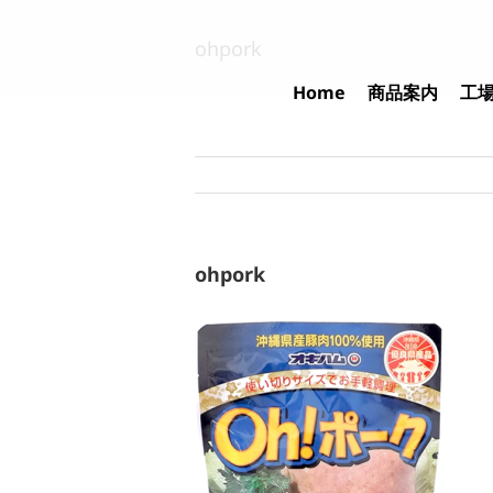
Skip
to
ohpork
content
Home
商品案内
工
ohpork