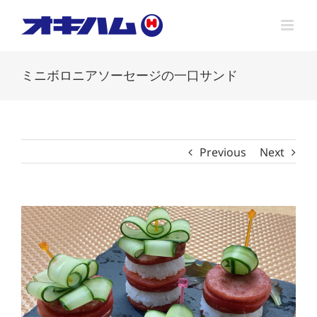
Skip
to
content
ミニボロニアソーセージの一口サンド
Previous
Next
View
Larger
Image