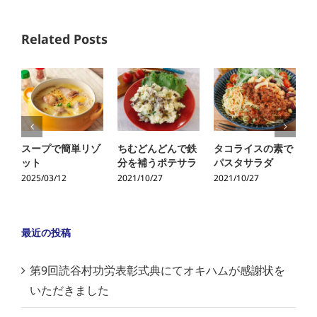
Related Posts
スープで簡単リゾ
ちむどんどんで鉄
タコライスの素で
ット
分を補うポテサラ
パスタサラダ
2025/03/12
2021/10/27
2021/10/27
2
最近の投稿
第9回読谷村功労表彰式典にてオキハムが感謝状を
いただきました