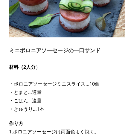
ミニボロニアソーセージの一口サンド
材料（2
人分
）
・ボロニアソーセージミニ
スライス
…10個
・とまと…適量
・ごはん…適量
・きゅうり…1本
作り方
1.ボロニアソーセージは両面色よく焼く。