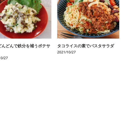
どんどんで鉄分を補うポテサ
タコライスの素でパスタサラダ
沖
ば
2021/10/27
10/27
20