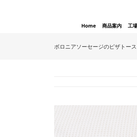
Skip
to
content
Home
商品案内
工
ボロニアソーセージのピザトース
View
Larger
Image