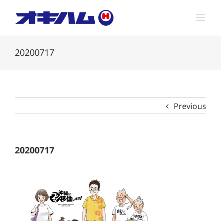
Skip
to
content
20200717
Previous
20200717