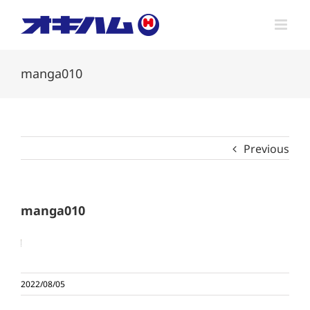
Skip
to
content
manga010
Previous
manga010
2022/08/05