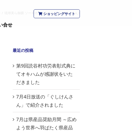
e
/
琉球美ら御膳 ソーキそば（生めん）
/
soukisoba_s
ショッピングサイト
い合せ
最近の投稿
第9回読谷村功労表彰式典に
てオキハムが感謝状をいた
だきました
7月4日放送の「ぐしけんさ
ん」で紹介されました
7月は県産品奨励月間 ～広め
よう世界へ羽ばたく県産品