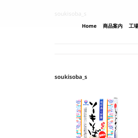
Skip
to
soukisoba_s
content
Home
商品案内
工
soukisoba_s