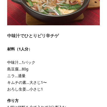
中味汁でひとりピリ辛チゲ
材料（
1人分
）
中味汁…1パック
島豆腐…80g
ニラ…適量
キムチの素…大さじ1〜
おろし生姜…小さじ1
作り方