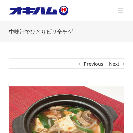
Skip
to
content
中味汁でひとりピリ辛チゲ
Previous
Next
View
Larger
Image