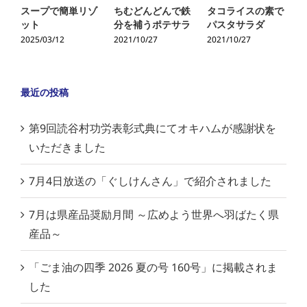
スープで簡単リゾ
ちむどんどんで鉄
タコライスの素で
ット
分を補うポテサラ
パスタサラダ
2025/03/12
2021/10/27
2021/10/27
2
最近の投稿
第9回読谷村功労表彰式典にてオキハムが感謝状を
いただきました
7月4日放送の「ぐしけんさん」で紹介されました
7月は県産品奨励月間 ～広めよう世界へ羽ばたく県
産品～
「ごま油の四季 2026 夏の号 160号」に掲載されま
した