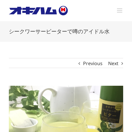
Skip
to
content
シークワーサービーターで噂のアイドル水
Previous
Next
View
Larger
Image