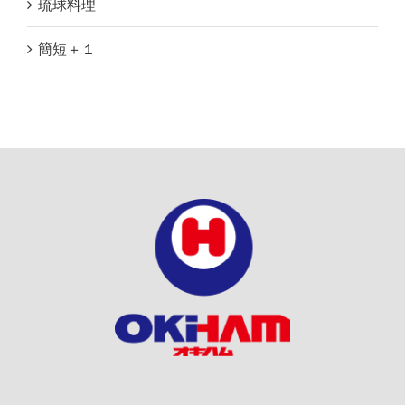
琉球料理
簡短＋１