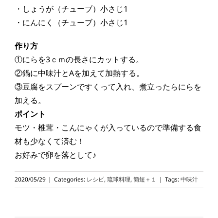
・しょうが（チューブ）小さじ1
・にんにく（チューブ）小さじ1
作り方
①にらを3ｃｍの長さにカットする。
②鍋に中味汁とAを加えて加熱する。
③豆腐をスプーンですくって入れ、煮立ったらにらを
加える。
ポイント
モツ・椎茸・こんにゃくが入っているので準備する食
材も少なくて済む！
お好みで卵を落として♪
2020/05/29
|
Categories:
レシピ
,
琉球料理
,
簡短＋１
|
Tags:
中味汁