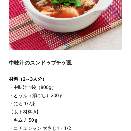
中味汁のスンドゥブチゲ風
材料（2～3人分）
・中味汁 1袋（800g）
・とうふ（絹ごし）200ｇ
・にら 1/2束
【以下材料 A】
・キムチ 50ｇ
・コチュジャン 大さじ1・1/2