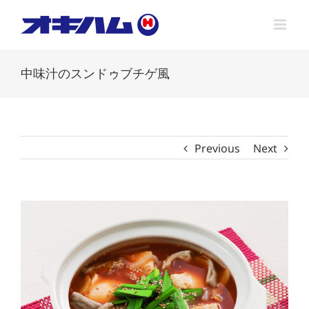
Skip
to
content
中味汁のスンドゥブチゲ風
Previous
Next
View
Larger
Image