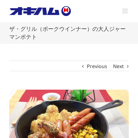
Skip
to
content
ザ・グリル（ポークウインナー）の大人ジャー
マンポテト
Previous
Next
View
Larger
Image