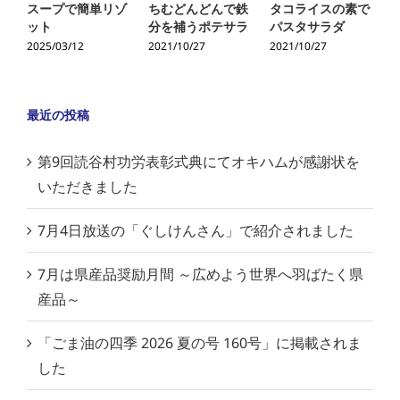
スープで簡単リゾ
ちむどんどんで鉄
タコライスの素で
ット
分を補うポテサラ
パスタサラダ
2025/03/12
2021/10/27
2021/10/27
2
最近の投稿
第9回読谷村功労表彰式典にてオキハムが感謝状を
いただきました
7月4日放送の「ぐしけんさん」で紹介されました
7月は県産品奨励月間 ～広めよう世界へ羽ばたく県
産品～
「ごま油の四季 2026 夏の号 160号」に掲載されま
した