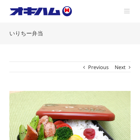
Skip
to
content
いりちー弁当
Previous
Next
View
Larger
Image