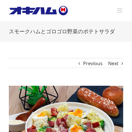
Skip
to
content
スモークハムとゴロゴロ野菜のポテトサラダ
Previous
Next
View
Larger
Image