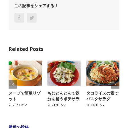
この記事をシェアする！
Facebook
Twitter
Related Posts
スープで簡単リゾ
ちむどんどんで鉄
タコライスの素で
ット
分を補うポテサラ
パスタサラダ
2025/03/12
2021/10/27
2021/10/27
2
最近の投稿