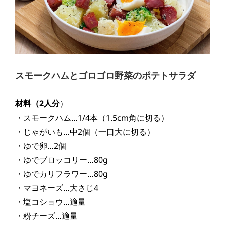
スモークハムとゴロゴロ野菜のポテトサラダ
材料（2
人分
）
・スモークハム…1/4本（1.5cm角に切る）
・じゃがいも…中2個（一口大に切る）
・ゆで卵…2個
・ゆでブロッコリー…80g
・ゆでカリフラワー…80g
・マヨネーズ…大さじ4
・塩コショウ…適量
・粉チーズ…適量